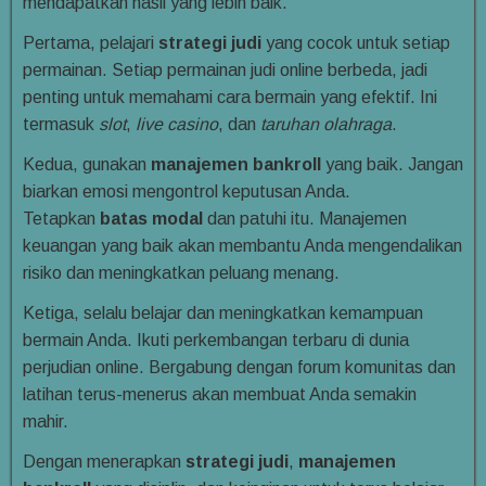
mendapatkan hasil yang lebih baik.
Pertama, pelajari
strategi judi
yang cocok untuk setiap
permainan. Setiap permainan judi online berbeda, jadi
penting untuk memahami cara bermain yang efektif. Ini
termasuk
slot
,
live casino
, dan
taruhan olahraga
.
Kedua, gunakan
manajemen bankroll
yang baik. Jangan
biarkan emosi mengontrol keputusan Anda.
Tetapkan
batas modal
dan patuhi itu. Manajemen
keuangan yang baik akan membantu Anda mengendalikan
risiko dan meningkatkan peluang menang.
Ketiga, selalu belajar dan meningkatkan kemampuan
bermain Anda. Ikuti perkembangan terbaru di dunia
perjudian online. Bergabung dengan forum komunitas dan
latihan terus-menerus akan membuat Anda semakin
mahir.
Dengan menerapkan
strategi judi
,
manajemen