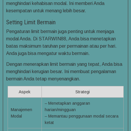
menghindari kehabisan modal. Ini memberi Anda
kesempatan untuk menang lebih besar.
Setting Limit Bermain
Pengaturan limit bermain juga penting untuk menjaga
modal Anda. Di STARWIN88, Anda bisa menetapkan
batas maksimum taruhan per permainan atau per hari.
Anda juga bisa mengatur waktu bermain.
Dengan menerapkan limit bermain yang tepat, Anda bisa
menghindari kerugian besar. Ini membuat pengalaman
bermain Anda tetap menyenangkan.
Aspek
Strategi
– Menetapkan anggaran
Manajemen
harian/mingguan
Modal
– Memantau penggunaan modal secara
ketat