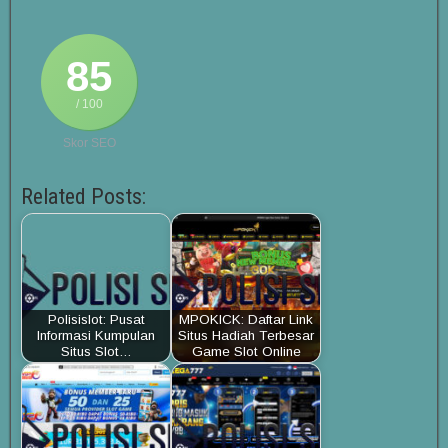
85
/ 100
Skor SEO
Related Posts:
Polisislot: Pusat
MPOKICK: Daftar Link
Informasi Kumpulan
Situs Hadiah Terbesar
Situs Slot…
Game Slot Online