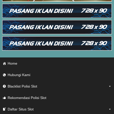
Home
Hubungi Kami
Blacklist Polisi Slot
Rekomendasi Polisi Slot
Daftar Situs Slot