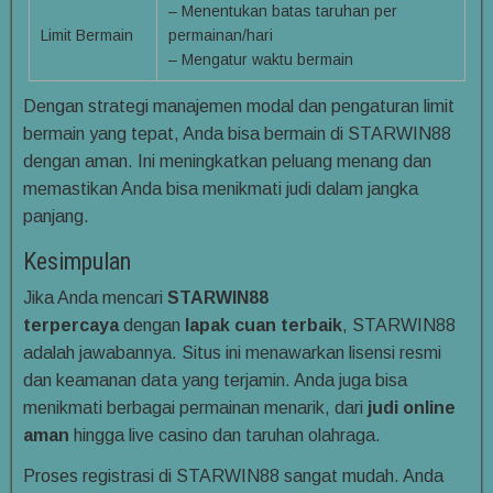
– Menentukan batas taruhan per
Limit Bermain
permainan/hari
– Mengatur waktu bermain
Dengan strategi manajemen modal dan pengaturan limit
bermain yang tepat, Anda bisa bermain di STARWIN88
dengan aman. Ini meningkatkan peluang menang dan
memastikan Anda bisa menikmati judi dalam jangka
panjang.
Kesimpulan
Jika Anda mencari
STARWIN88
terpercaya
dengan
lapak cuan terbaik
, STARWIN88
adalah jawabannya. Situs ini menawarkan lisensi resmi
dan keamanan data yang terjamin. Anda juga bisa
menikmati berbagai permainan menarik, dari
judi online
aman
hingga live casino dan taruhan olahraga.
Proses registrasi di STARWIN88 sangat mudah. Anda