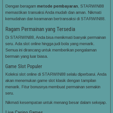
Dengan beragam
metode pembayaran
, STARWIN88
memastikan transaksi Anda mudah dan aman. Nikmati
kemudahan dan keamanan bertransaksi di STARWIN88.
Ragam Permainan yang Tersedia
Di STARWIN88, Anda bisa menikmati banyak permainan
seru. Ada slot online hingga judi bola yang menarik.
Semua ini dirancang untuk memberikan pengalaman
bermain yang luar biasa.
Game Slot Populer
Koleksi slot online di STARWIN88 selalu diperbarui. Anda
akan menemukan game slot klasik dengan tampilan
menarik. Fitur bonusnya membuat permainan semakin
seru.
Nikmati kesempatan untuk menang besar dalam sekejap.
Live Casino Games