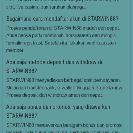
slot, live casino, dan taruhan olahraga.
Bagaimana cara mendaftar akun di STARWIN88?
Proses pendaftaran di STARWIN88 mudah dan cepat.
Anda hanya perlu memenuhi persyaratan dan mengisi
formulir registrasi. Setelah itu, lakukan verifikasi akun
member.
Apa saja metode deposit dan withdraw di
STARWIN88?
STARWIN88 menyediakan berbagai opsi pembayaran.
Mulai dari transfer bank, e-wallet, hingga metode lainnya.
Proses deposit dan withdraw aman dan cepat.
Apa saja bonus dan promosi yang ditawarkan
STARWIN88?
STARWIN88 menawarkan beragam bonus dan promosi
menarik. Ada bonus welcome, cashback, rollingan, dan