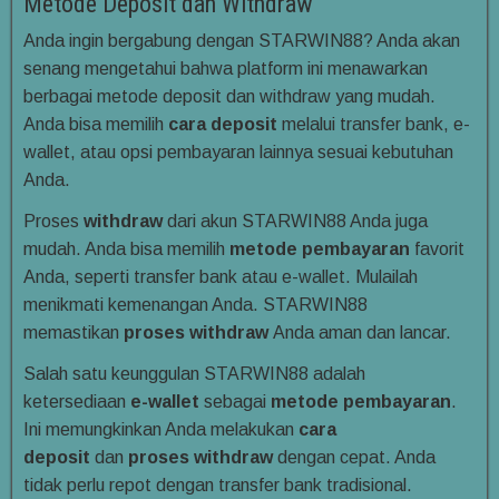
Metode Deposit dan Withdraw
Anda ingin bergabung dengan STARWIN88? Anda akan
senang mengetahui bahwa platform ini menawarkan
berbagai metode deposit dan withdraw yang mudah.
Anda bisa memilih
cara deposit
melalui transfer bank, e-
wallet, atau opsi pembayaran lainnya sesuai kebutuhan
Anda.
Proses
withdraw
dari akun STARWIN88 Anda juga
mudah. Anda bisa memilih
metode pembayaran
favorit
Anda, seperti transfer bank atau e-wallet. Mulailah
menikmati kemenangan Anda. STARWIN88
memastikan
proses withdraw
Anda aman dan lancar.
Salah satu keunggulan STARWIN88 adalah
ketersediaan
e-wallet
sebagai
metode pembayaran
.
Ini memungkinkan Anda melakukan
cara
deposit
dan
proses withdraw
dengan cepat. Anda
tidak perlu repot dengan transfer bank tradisional.