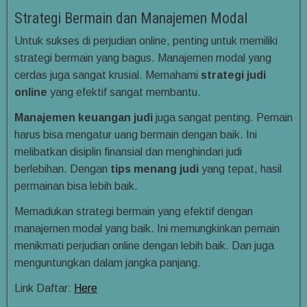
Strategi Bermain dan Manajemen Modal
Untuk sukses di perjudian online, penting untuk memiliki
strategi bermain yang bagus. Manajemen modal yang
cerdas juga sangat krusial. Memahami
strategi judi
online
yang efektif sangat membantu.
Manajemen keuangan judi
juga sangat penting. Pemain
harus bisa mengatur uang bermain dengan baik. Ini
melibatkan disiplin finansial dan menghindari judi
berlebihan. Dengan
tips menang judi
yang tepat, hasil
permainan bisa lebih baik.
Memadukan strategi bermain yang efektif dengan
manajemen modal yang baik. Ini memungkinkan pemain
menikmati perjudian online dengan lebih baik. Dan juga
menguntungkan dalam jangka panjang.
Link Daftar:
Here