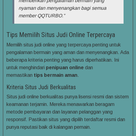
memberikan pengalaman bermain yang
nyaman dan menyenangkan bagi semua
member QQTURBO.”
Tips Memilih Situs Judi Online Terpercaya
Memilih situs judi online yang terpercaya penting untuk
pengalaman bermain yang aman dan menyenangkan. Ada
beberapa kriteria penting yang harus diperhatikan. Ini
untuk menghindari
penipuan online
dan
memastikan
tips bermain aman
.
Kriteria Situs Judi Berkualitas
Situs judi online berkualitas punya lisensi resmi dan sistem
keamanan terjamin. Mereka menawarkan beragam
metode pembayaran dan layanan pelanggan yang
responsif. Pastikan situs yang dipilih terdaftar resmi dan
punya reputasi baik di kalangan pemain.