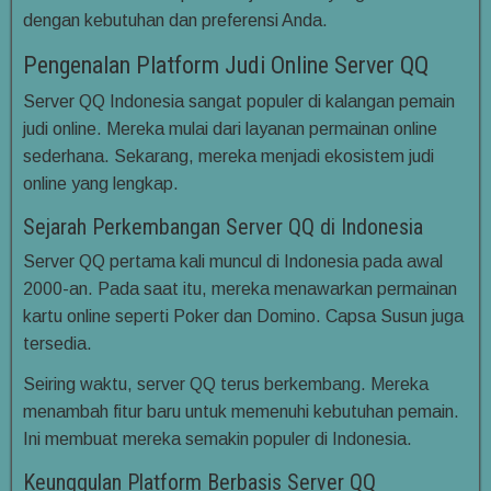
dengan kebutuhan dan preferensi Anda.
Pengenalan Platform Judi Online Server QQ
Server QQ Indonesia sangat populer di kalangan pemain
judi online. Mereka mulai dari layanan permainan online
sederhana. Sekarang, mereka menjadi ekosistem judi
online yang lengkap.
Sejarah Perkembangan Server QQ di Indonesia
Server QQ pertama kali muncul di Indonesia pada awal
2000-an. Pada saat itu, mereka menawarkan permainan
kartu online seperti Poker dan Domino. Capsa Susun juga
tersedia.
Seiring waktu, server QQ terus berkembang. Mereka
menambah fitur baru untuk memenuhi kebutuhan pemain.
Ini membuat mereka semakin populer di Indonesia.
Keunggulan Platform Berbasis Server QQ