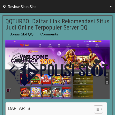
Review Situs Slot
QQTURBO: Daftar Link Rekomendasi Situs
Judi Online Terpopuler Server QQ
Bonus Slot QQ
Comments
DAFTAR ISI