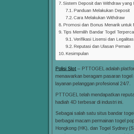
Sistem Deposit dan Withdraw yang
Panduan Melakukan Deposit
Cara Melakukan Withdraw
Promosi dan Bonus Menarik untuk
Tips Memilih Bandar Togel Terperc
Verifikasi Lisensi dan Legalitas
Reputasi dan Ulasan Pemain
Kesimpulan
Polisi Slot
– PTTOGEL adalah platform j
menawarkan beragam pasaran togel r
layanan pelanggan profesional 24/7.
PTTOGEL telah mendapatkan reputas
hadiah 4D terbesar di industri ini.
Sebagai salah satu situs bandar toge
berbagai macam permainan togel pop
Hongkong (HK), dan Togel Sydney (S