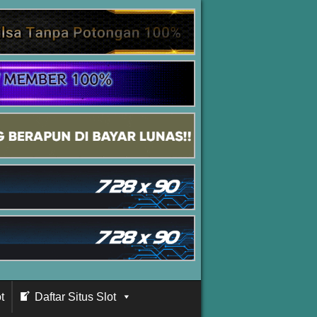
t
Daftar Situs Slot