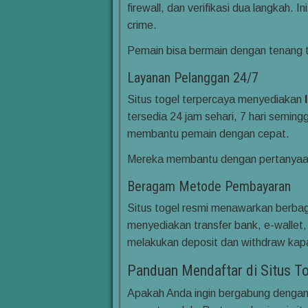
firewall, dan verifikasi dua langkah. 
crime.
Pemain bisa bermain dengan tenang 
Layanan Pelanggan 24/7
Situs togel terpercaya menyediakan
tersedia 24 jam sehari, 7 hari semin
membantu pemain dengan cepat.
Mereka membantu dengan pertanyaan,
Beragam Metode Pembayaran
Situs togel resmi menawarkan berbag
menyediakan transfer bank, e-wallet
melakukan deposit dan withdraw kap
Panduan Mendaftar di Situs To
Apakah Anda ingin bergabung dengan