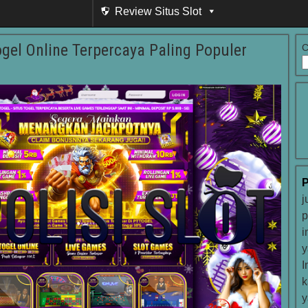
Review Situs Slot
gel Online Terpercaya Paling Populer
C
P
j
p
i
y
I
k
y