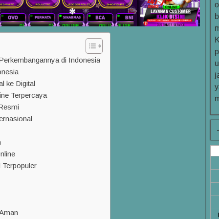
o
b
m
K
p
 Perkembangannya di Indonesia
u
onesia
j
 ke Digital
y
ine Terpercaya
m
 Resmi
ernasional
n
nline
 Terpopuler
g Aman