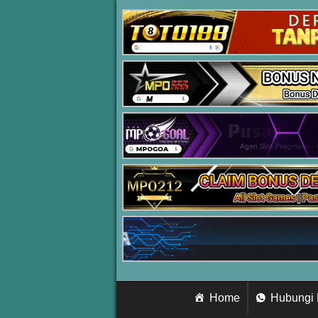
Home
Hubungi