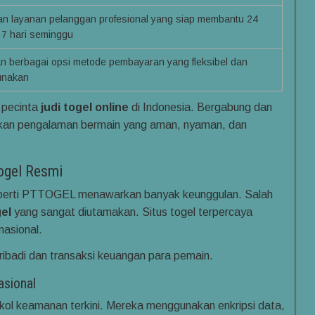
n layanan pelanggan profesional yang siap membantu 24
 7 hari seminggu
 berbagai opsi metode pembayaran yang fleksibel dan
unakan
 pecinta
judi togel online
di Indonesia. Bergabung dan
an pengalaman bermain yang aman, nyaman, dan
ogel Resmi
 seperti PTTOGEL menawarkan banyak keunggulan. Salah
el
yang sangat diutamakan. Situs togel terpercaya
asional.
ibadi dan transaksi keuangan para pemain.
asional
kol keamanan terkini. Mereka menggunakan enkripsi data,