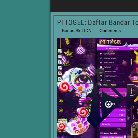
PTTOGEL: Daftar Bandar To
Bonus Slot IDN
Comments