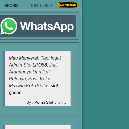
MPO808
IDR 15.000
Mau Menyerah Tapi Ingat
Admin Slot
LPO88
, Ikuti
Arahannya Dan Ikuti
Polanya, Pasti Kaka
Maxwin Kok di situs
slot
gacor
.
By :
Polisi Slot
Jhonny