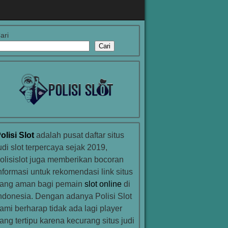
ari
Cari
olisi Slot
adalah pusat daftar situs
udi slot terpercaya sejak 2019,
olisislot juga memberikan bocoran
nformasi untuk rekomendasi link situs
ang aman bagi pemain
slot online
di
ndonesia. Dengan adanya Polisi Slot
ami berharap tidak ada lagi player
ang tertipu karena kecurang situs judi