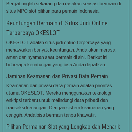
Bergabunglah sekarang dan rasakan sensasi bermain di
situs MPO slot pilihan para pemain Indonesia.
Keuntungan Bermain di Situs Judi Online
Terpercaya OKESLOT
OKESLOT adalah situs judi online terpercaya yang
menawarkan banyak keuntungan. Anda akan merasa
aman dan nyaman saat bermain di sini. Berikut ini
beberapa keuntungan yang bisa Anda dapatkan.
Jaminan Keamanan dan Privasi Data Pemain
Keamanan dan privasi data pemain adalah prioritas
utama OKESLOT. Mereka menggunakan teknologi
enkripsi terbaru untuk melindungi data pribadi dan
transaksi keuangan. Dengan sistem keamanan yang
canggih, Anda bisa bermain tanpa khawatir.
Pilihan Permainan Slot yang Lengkap dan Menarik