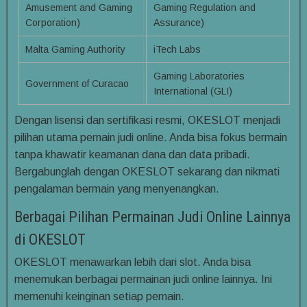
Amusement and Gaming
Gaming Regulation and
Corporation)
Assurance)
Malta Gaming Authority
iTech Labs
Gaming Laboratories
Government of Curacao
International (GLI)
Dengan lisensi dan sertifikasi resmi, OKESLOT menjadi
pilihan utama pemain judi online. Anda bisa fokus bermain
tanpa khawatir keamanan dana dan data pribadi.
Bergabunglah dengan OKESLOT sekarang dan nikmati
pengalaman bermain yang menyenangkan.
Berbagai Pilihan Permainan Judi Online Lainnya
di OKESLOT
OKESLOT menawarkan lebih dari slot. Anda bisa
menemukan berbagai permainan judi online lainnya. Ini
memenuhi keinginan setiap pemain.