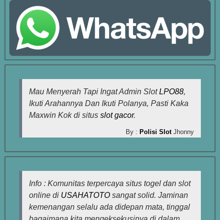
Mau Menyerah Tapi Ingat Admin Slot
LPO88
,
Ikuti Arahannya Dan Ikuti Polanya, Pasti Kaka
Maxwin Kok di situs
slot gacor
.
By :
Polisi Slot
Jhonny
Info : Komunitas terpercaya situs togel dan slot
online di
USAHATOTO
sangat solid. Jaminan
kemenangan selalu ada didepan mata, tinggal
bagaimana kita mengeksekusinya di dalam