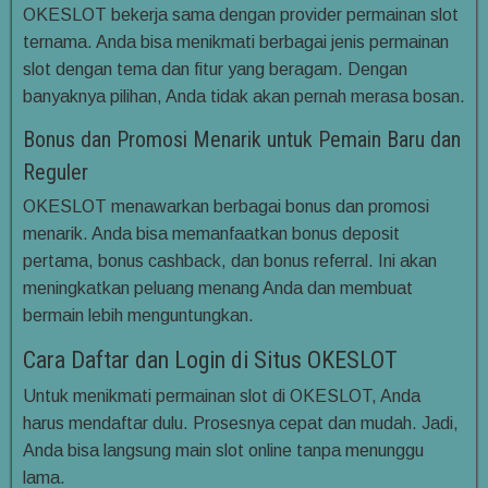
OKESLOT bekerja sama dengan provider permainan slot
ternama. Anda bisa menikmati berbagai jenis permainan
slot dengan tema dan fitur yang beragam. Dengan
banyaknya pilihan, Anda tidak akan pernah merasa bosan.
Bonus dan Promosi Menarik untuk Pemain Baru dan
Reguler
OKESLOT menawarkan berbagai bonus dan promosi
menarik. Anda bisa memanfaatkan bonus deposit
pertama, bonus cashback, dan bonus referral. Ini akan
meningkatkan peluang menang Anda dan membuat
bermain lebih menguntungkan.
Cara Daftar dan Login di Situs OKESLOT
Untuk menikmati permainan slot di OKESLOT, Anda
harus mendaftar dulu. Prosesnya cepat dan mudah. Jadi,
Anda bisa langsung main slot online tanpa menunggu
lama.