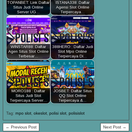
TOPANBET: Link Daftar
ISTANA338: Daftar
Situs Judi Online
Agensi Slot Online
Server UG…
Terpercaya…
WINSTAR88: Daftar
388HERO : Daftar Judi
Agen Situs Slot Online
Slot Mpo Online
Terbesar…
Terpercaya Di…
MORO188 : Daftar
JOSBET: Daftar Situs
Situs Judi Slot
QQ Slot Online
Terpercaya Server…
Terpercaya &…
Tag:
mpo slot
,
okeslot
,
polisi slot
,
polisislot
← Previous Post
Next Post →