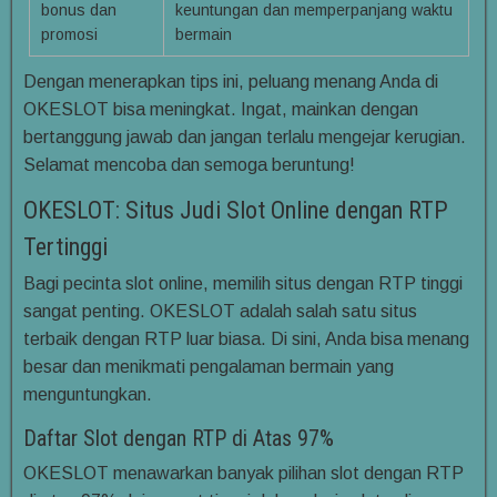
bonus dan
keuntungan dan memperpanjang waktu
promosi
bermain
Dengan menerapkan tips ini, peluang menang Anda di
OKESLOT bisa meningkat. Ingat, mainkan dengan
bertanggung jawab dan jangan terlalu mengejar kerugian.
Selamat mencoba dan semoga beruntung!
OKESLOT: Situs Judi Slot Online dengan RTP
Tertinggi
Bagi pecinta slot online, memilih situs dengan RTP tinggi
sangat penting. OKESLOT adalah salah satu situs
terbaik dengan RTP luar biasa. Di sini, Anda bisa menang
besar dan menikmati pengalaman bermain yang
menguntungkan.
Daftar Slot dengan RTP di Atas 97%
OKESLOT menawarkan banyak pilihan slot dengan RTP