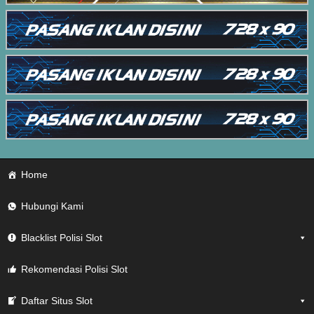
Home
Hubungi Kami
Blacklist Polisi Slot
Rekomendasi Polisi Slot
Daftar Situs Slot