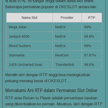
di atas 97%. Ini sangat tinggi dalam dunia slot online.
Beberapa permainan populer di OKESLOT antara lain:
Nama Slot
Provider
RTP
Mega Joker
NetEnt
99%
Jackpot 6000
NetEnt
98.8%
Blood Suckers
NetEnt
98%
Starmania
NextGen
97.87%
1429 Uncharted Seas
Thunderkick
98.5%
Memilih slot dengan RTP tinggi bisa meningkatkan
peluang menang besar di OKESLOT.
Memahami Arti RTP dalam Permainan Slot Online
RTP atau Return to Player adalah persentase taruhan
yang dikembalikan ke pemain. Misalnya, slot dengan RTP